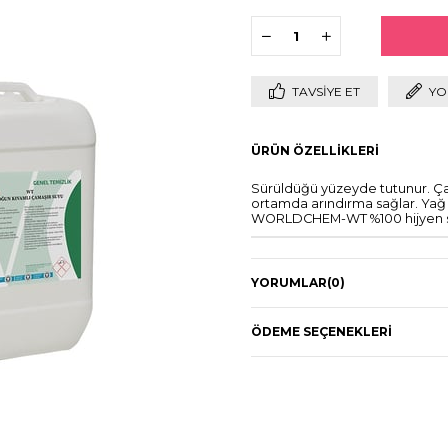
TAVSIYE ET
YO
ÜRÜN ÖZELLIKLERI
Sürüldüğü yüzeyde tutunur. Çama
ortamda arındırma sağlar. Yağ al
WORLDCHEM-WT %100 hijyen s
YORUMLAR
(0)
ÖDEME SEÇENEKLERI