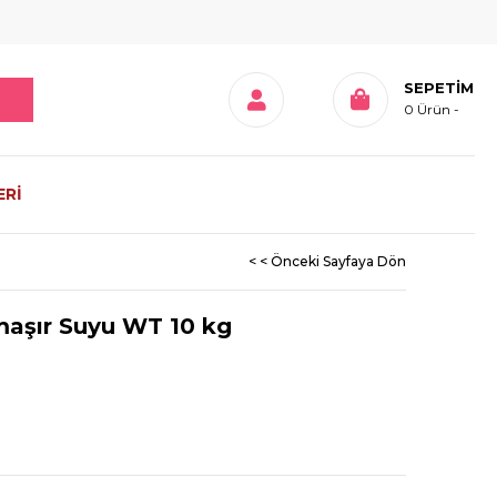
SEPETIM
0
Ürün
ERİ
< < Önceki Sayfaya Dön
maşır Suyu WT 10 kg