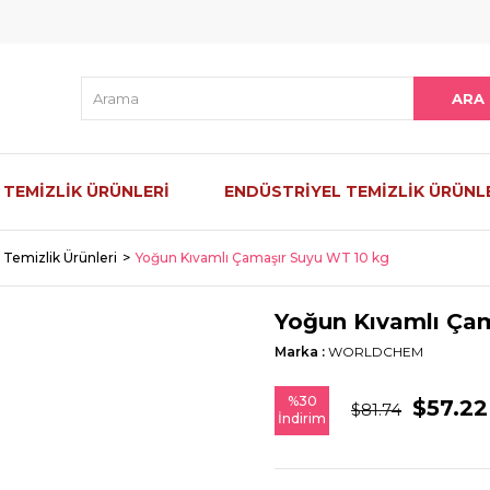
 TEMİZLİK ÜRÜNLERİ
ENDÜSTRİYEL TEMİZLİK ÜRÜNL
 Temizlik Ürünleri
Yoğun Kıvamlı Çamaşır Suyu WT 10 kg
Yoğun Kıvamlı Ça
Marka
:
WORLDCHEM
%
30
$57.22
$81.74
İndirim