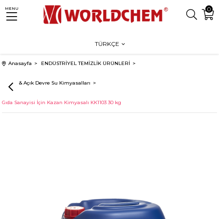
0
MENU
TÜRKÇE
Anasayfa
ENDÜSTRİYEL TEMİZLİK ÜRÜNLERİ
Kapalı & Açık Devre Su Kimyasalları
Gıda Sanayisi İçin Kazan Kimyasalı KK1103 30 kg