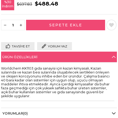
%
30
$488.48
$697.83
İndirim
TAVSIYE ET
YORUM YAZ
ÜRÜN ÖZELLIKLERI
Worldchem KK1103 gıda sanayisi için kazan kimyasalı, Kazan
sularında ve kazan besi sularında oluşabilecek sertlikleri önleyen
ve oksijen korozyonunu inhibe eden bir üründür. Çalışma basıncı
40 bara kadar olan sistemler için uygun olup, uçucu olmayan
maddeler ihtiva etmektedir. Ayrıca içerdiği kimyasallar da buhar
faza geçmediği için çok yüksek saflıkta buhar üreten sistemler,
açık buhar kullanılan sistemler ve gıda sanayisinde güvenli bir
şekilde uygulanır.
YORUMLAR
(0)