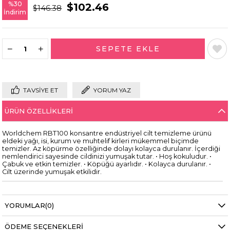
%
30
$102.46
$146.38
İndirim
TAVSIYE ET
YORUM YAZ
ÜRÜN ÖZELLIKLERI
Worldchem RBT100 konsantre endüstriyel cilt temizleme ürünü
eldeki yağı, isi, kurum ve muhtelif kirleri mükemmel biçimde
temizler. Az köpürme özelliğinde dolayı kolayca durulanır. İçerdiği
nemlendirici sayesinde cildinizi yumuşak tutar. • Hoş kokuludur. •
Çabuk ve etkin temizler. • Köpüğü ayarlıdır. • Kolayca durulanır. •
Cilt üzerinde yumuşak etkilidir.
YORUMLAR
(0)
ÖDEME SEÇENEKLERI