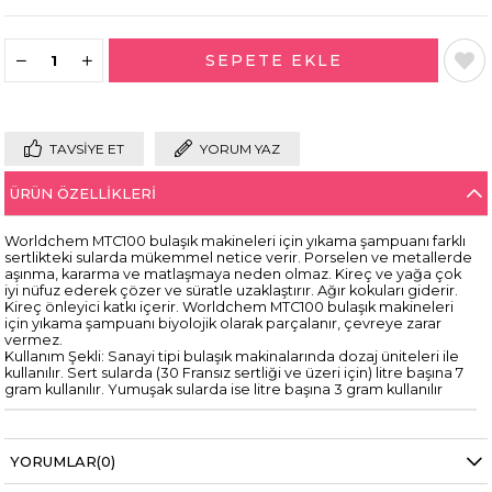
TAVSIYE ET
YORUM YAZ
ÜRÜN ÖZELLIKLERI
Worldchem MTC100 bulaşık makineleri için yıkama şampuanı farklı
sertlikteki sularda mükemmel netice verir. Porselen ve metallerde
aşınma, kararma ve matlaşmaya neden olmaz. Kireç ve yağa çok
iyi nüfuz ederek çözer ve süratle uzaklaştırır. Ağır kokuları giderir.
Kireç önleyici katkı içerir. Worldchem MTC100 bulaşık makineleri
için yıkama şampuanı biyolojik olarak parçalanır, çevreye zarar
vermez.
Kullanım Şekli: Sanayi tipi bulaşık makinalarında dozaj üniteleri ile
kullanılır. Sert sularda (30 Fransız sertliği ve üzeri için) litre başına 7
gram kullanılır. Yumuşak sularda ise litre başına 3 gram kullanılır
YORUMLAR
(0)