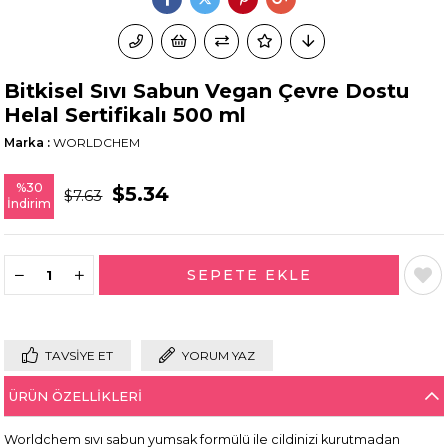
Bitkisel Sıvı Sabun Vegan Çevre Dostu
Helal Sertifikalı 500 ml
Marka
:
WORLDCHEM
%
30
$5.34
$7.63
İndirim
TAVSIYE ET
YORUM YAZ
ÜRÜN ÖZELLIKLERI
Worldchem sıvı sabun yumsak formülü ile cildinizi kurutmadan