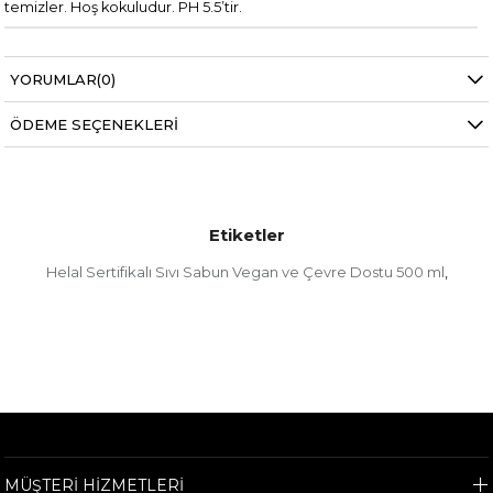
temizler. Hoş kokuludur. PH 5.5’tir.
YORUMLAR
(0)
ÖDEME SEÇENEKLERI
Etiketler
Helal Sertifikalı Sıvı Sabun Vegan ve Çevre Dostu 500 ml
,
MÜŞTERİ HİZMETLERİ