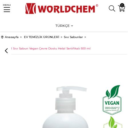
0
MENU
TÜRKÇE
Anasayfa
EV TEMİZLİK ÜRÜNLERİ
Sıvı Sabunlar
Bitkisel Sıvı Sabun Vegan Çevre Dostu Helal Sertifikalı 500 ml